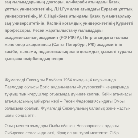
заң ғылымдарының докторы, әл-Фараби атындағы Қазақ
ұлттық университетінің, Л.Н.Гумилев атындағы Еуразия ұлттық
университетінің, М.С.Нарікбаев атындағы Қазақ гуманитарлық-
заң университетінің, Каспий қоғамдық университетінің Құрметті
профессоры, Ресей жаратылыстану ғылымдары
академиясының академигі (РФ РЖҒА), Петр атындағы ғылым
және өнер академиясы (Санкт-Петербург, РФ) академигінің
кәсіби, ғылыми, педагогикалық және қоғамдық қызметі туралы
қысқаша өмірбаяндық очерк
Жұмагелді Сәкенұлы Елубаев 1954 жылдың 4 наурызында
Павлодар облысы Ертіс ауданындағы «Кутузовский» кеңшарында
тұңғыш тың игерушілер отбасында дүниеге келген. Кейін ата-анасы
ата-бабасының байырғы жері – Ресей Федерациясындағы Омбы
облысына оралып, Жұмагелді Сәкенұлының балалық және жастық
шағы сонда өтті.
Оның мектеп жылдары Омбы облысы Нововаршавск ауданы
Сибирское селосында өтті, бірақ ол үш түрлі мектепте: Сібір