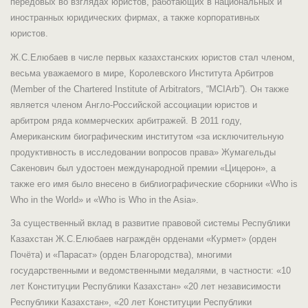
передовых во взглядах юристов, работающих в национальных и
иностранных юридических фирмах, а также корпоративных
юристов.
Ж.С.Елюбаев в числе первых казахстанских юристов стал членом,
весьма уважаемого в мире, Королевского Института Арбитров
(Member of the Chartered Institute of Arbitrators, “MCIArb”). Он также
является членом Англо-Российской ассоциации юристов и
арбитром ряда коммерческих арбитражей. В 2011 году,
Американским биографическим институтом «за исключительную
продуктивность в исследовании вопросов права» Жумагельды
Сакенович был удостоен международной премии «Цицерон», а
также его имя было внесено в библиографические сборники «Who is
Who in the World» и «Who is Who in the Asia».
За существенный вклад в развитие правовой системы Республики
Казахстан Ж.С.Елюбаев награждён орденами «Курмет» (орден
Почёта) и «Парасат» (орден Благородства), многими
государственными и ведомственными медалями, в частности: «10
лет Конституции Республики Казахстан» «20 лет независимости
Республики Казахстан», «20 лет Конституции Республики