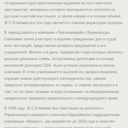
сегодняшнего дня единственным изданием на постсоветском
пространстве, материалы которого преподносятся читателю на
русском и английском языках, в одном номере и в полном объеме.
Ж.С.Елюбаев все эти годы является главным редактором журнала.
В период работы в компании «Тенгизшевройл» Жумагельды
Сакенович лично участвует в ведении гражданских дел в судах
всех инстанций, представляя интересы предприятия и его
учредителей. Многие эти дела, предметом спора которых являлись
крупные денежные суммы, исчисляемые десятками и сотнями
миллионов долларов США, были успешно разрешены в пользу
компании. В этом усматривается высокий его профессионализм,
хорошее знание действующего законодательства, умение
правильно интерпретировать их нормы, а главное заключается в
том, что он свою позицию всегда основывает на общепризнанных
юридических принципах национального и международного права.
В 2008 году, Ж.С.Елюбаев был приглашен на должность
Управляющего правового советника Евразийского подразделения
корпорации «Шеврон», где проработал до 2018 года в качестве
штатного работника, а затем некоторое время оказывал этой