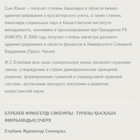
Сын Жанат – получил степень бакалавра в области бизнес-
администрирования и бухгалтерского учета, а также степень
бакалавра социальных наук в Казахстанском институте
менеджмента, экономики и прогнозирования при Президенте РК
(КИМЭП). В 2009 году получил степень магистра делового
администрирования в области финансов в Университете Северной
Вирджинии (Прага, Чехия).
Ж.С.Елюбаев всю свою сознательную жизнь посвятил служению
закону, утверждению в стране демократических принципов
развития, формированию гуманной и справедливой правовой
системы, воспитанию молодого поколения и развитию
казахстанской науки.
ЕЛ
У
БАЕВ Ж
Ұ
МАГЕЛ
ДІ
С
Ә
КЕН
ҰЛЫ
ТУРАЛЫ ҚЫСҚАША
ӨМІРБАЯНДЫҚ
ОЧЕРК
Ел
у
баев Ж
ұ
магел
ді
С
ә
кен
ұлы
,