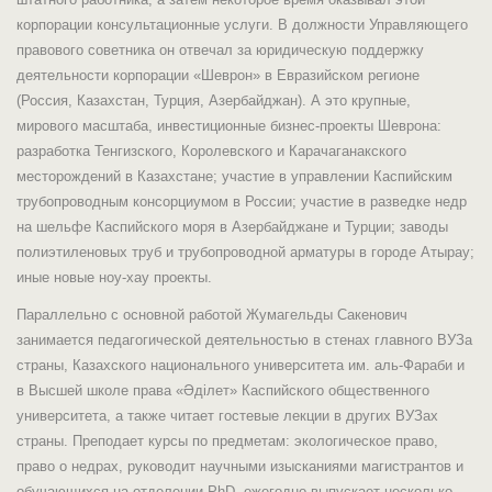
корпорации консультационные услуги. В должности Управляющего
правового советника он отвечал за юридическую поддержку
деятельности корпорации «Шеврон» в Евразийском регионе
(Россия, Казахстан, Турция, Азербайджан). А это крупные,
мирового масштаба, инвестиционные бизнес-проекты Шеврона:
разработка Тенгизского, Королевского и Карачаганакского
месторождений в Казахстане; участие в управлении Каспийским
трубопроводным консорциумом в России; участие в разведке недр
на шельфе Каспийского моря в Азербайджане и Турции; заводы
полиэтиленовых труб и трубопроводной арматуры в городе Атырау;
иные новые ноу-хау проекты.
Параллельно с основной работой Жумагельды Сакенович
занимается педагогической деятельностью в стенах главного ВУЗа
страны, Казахского национального университета им. аль-Фараби и
в Высшей школе права «Әділет» Каспийского общественного
университета, а также читает гостевые лекции в других ВУЗах
страны. Преподает курсы по предметам: экологическое право,
право о недрах, руководит научными изысканиями магистрантов и
обучающихся на отделении PhD, ежегодно выпускает несколько