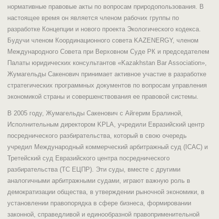
нормативные правовые акты по вопросам природопользования. В
настоящее время он является членом рабочих группы по
разработке Концепции и нового проекта Экологического кодекса.
Будучи членом Координационного совета KAZENERGY, членом
Международного Совета при Верховном Суде РК и председателем
Палаты юридических консультантов «Kazakhstan Bar Association»,
Жумагельды Сакенович принимает активное участие в разработке
стратегических программных документов по вопросам управления
экономикой страны и совершенствования ее правовой системы.
В 2005 году, Жумагельды Сакенович с Айгерим Бралиной,
Исполнительным директором KPLA, учредили Евразийский центр
посреднического разбирательства, который в свою очередь
учредил Международный коммерческий арбитражный суд (ICAC) и
Третейский суд Евразийского центра посреднического
разбирательства (ТС ЕЦПР). Эти суды, вместе с другими
аналогичными арбитражными судами, играют важную роль в
демократизации общества, в утверждении рыночной экономики, в
установлении правопорядка в сфере бизнеса, формировании
законной, справедливой и единообразной правоприменительной