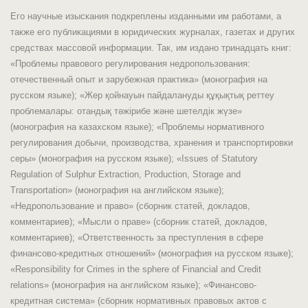
Его научные изыскания подкреплены изданными им работами, а
также его публикациями в юридических журналах, газетах и других
средствах массовой информации. Так, им издано тринадцать книг:
«Проблемы правового регулирования недропользования:
отечественный опыт и зарубежная практика» (монография на
русском языке); «Жер қойнауын пайдалануды құқықтық реттеу
проблемалары: отандық тәжірибе және шетелдік жүзе»
(монография на казахском языке); «Проблемы нормативного
регулирования добычи, производства, хранения и транспортировки
серы» (монография на русском языке); «Issues of Statutory
Regulation of Sulphur Extraction, Production, Storage and
Transportation» (монография на английском языке);
«Недропользование и право» (сборник статей, докладов,
комментариев); «Мысли о праве» (сборник статей, докладов,
комментариев); «Ответственность за преступления в сфере
финансово-кредитных отношений» (монография на русском языке);
«Responsibility for Crimes in the sphere of Financial and Credit
relations» (монография на английском языке); «Финансово-
кредитная система» (сборник нормативных правовых актов с