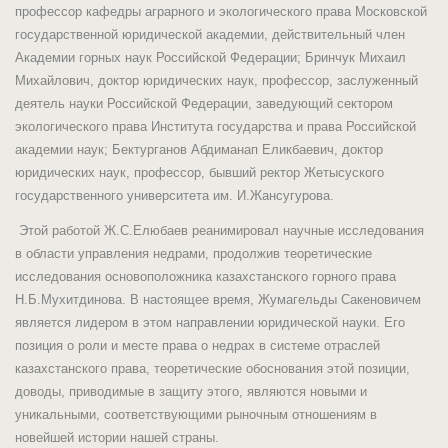
профессор кафедры аграрного и экологического права Московской
государственной юридической академии, действительный член
Академии горных наук Российской Федерации; Бринчук Михаил
Михайлович, доктор юридических наук, профессор, заслуженный
деятель науки Российской Федерации, заведующий сектором
экологического права Института государства и права Российской
академии наук; Бектурганов Абдиманап Еликбаевич, доктор
юридических наук, профессор, бывший ректор Жетысуского
государственного университета им. И.Жансугурова.
Этой работой Ж.С.Елюбаев реанимировал научные исследования
в области управления недрами, продолжив теоретические
исследования основоположника казахстанского горного права
Н.Б.Мухитдинова. В настоящее время, Жумагельды Сакеновичем
является лидером в этом направлении юридической науки. Его
позиция о роли и месте права о недрах в системе отраслей
казахстанского права, теоретические обоснования этой позиции,
доводы, приводимые в защиту этого, являются новыми и
уникальными, соответствующими рыночным отношениям в
новейшей истории нашей страны.