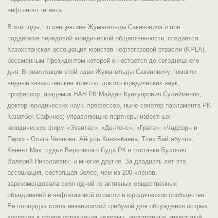
нефтяного гиганта.
В эти годы, по инициативе Жумагельды Сакеновича и при
поддержке передовой юридической общественности, создается
Казахстанская ассоциация юристов нефтегазовой отрасли (KPLA),
бессменным Президентом которой он остается до сегодняшнего
дня. В реализации этой идеи Жумагельды Сакеновичу помогли
видные казахстанские юристы: доктор юридических наук,
профессор, академик НАН РК Майдан Кунтуарович Сулейменов;
доктор юридических наук, профессор, ныне сенатор парламента РК
Канатбек Сафинов; управляющие партнеры известных
юридических фирм «Эквитас», «Дентонс», «Грата», «Чадборн и
Парк» - Ольга Ченцова, Айгуль Кенжебаева, Тлек Байгабулов,
Кеннет Мак; судья Верховного Суда РК в отставке Булович
Валерий Николаевич; и многие другие. За двадцать лет эта
ассоциация, состоящая более, чем из 200 членов,
зарекомендовала себя одной из активных общественных
объединений в нефтегазовой отрасли и юридическом сообществе.
Ее площадка стала независимой трибуной для обсуждения острых
вопросов в сфере управления недрами, иностранных инвестиций,