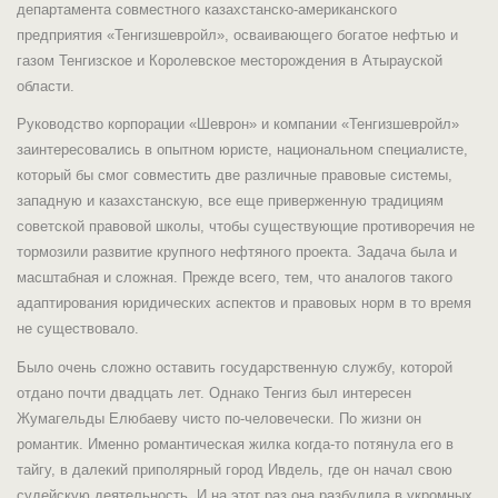
департамента совместного казахстанско-американского
предприятия «Тенгизшевройл», осваивающего богатое нефтью и
газом Тенгизское и Королевское месторождения в Атырауской
области.
Руководство корпорации «Шеврон» и компании «Тенгизшевройл»
заинтересовались в опытном юристе, национальном специалисте,
который бы смог совместить две различные правовые системы,
западную и казахстанскую, все еще приверженную традициям
советской правовой школы, чтобы существующие противоречия не
тормозили развитие крупного нефтяного проекта. Задача была и
масштабная и сложная. Прежде всего, тем, что аналогов такого
адаптирования юридических аспектов и правовых норм в то время
не существовало.
Было очень сложно оставить государственную службу, которой
отдано почти двадцать лет. Однако Тенгиз был интересен
Жумагельды Елюбаеву чисто по-человечески. По жизни он
романтик. Именно романтическая жилка когда-то потянула его в
тайгу, в далекий приполярный город Ивдель, где он начал свою
судейскую деятельность. И на этот раз она разбудила в укромных