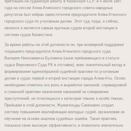
приглашен на судейскую работу в Казахскую ССР, и 4 июля 1987
года на сессии Алма-Атинского городского совета народных
депутатов был избран заместителем председателя Алма-Атинского
городского суда по уголовным делам. Этот суд тогда, и сейчас,
являлся и является самым крупным судом второй инстанции в
системе судов Казахстана.
За время работы на этой должности он, при всемерной поддержке
тогдашнего председателя Алма-Атинского городского суда
Валерия Николаевича Буловича (ныне пребывающего в статусе
судьи Верховного Суда РК в отставке), внес значительный вклад в
формировании единообразной судебной практики по уголовным
делам в судах первой и второй инстанции города Алма-Аты. Особо
необходимо отметить его роль в выработке законной, справедливой
и гуманной практики назначения наказаний за совершение
преступлений, не относящихся к категории тяжких и особо тяжких.
Пребывая в этой должности, Жумагельды Сакенович создал
систему повышения квалификации молодых судей, организовав их
обучение на основе анализа судебных ошибок. Такая практика
показала свою высокую эффективность и позволила значительно