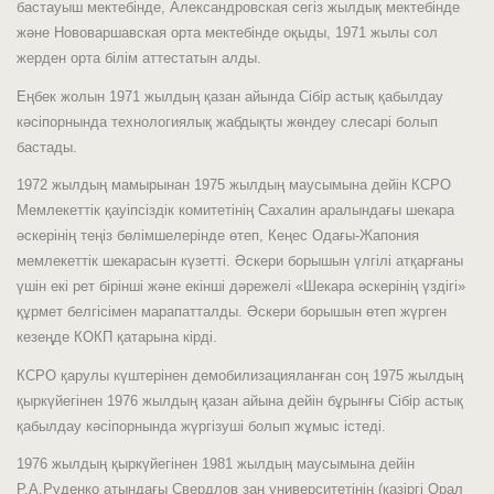
бастауыш мектебінде, Александровская сегіз жылдық мектебінде
және Нововаршавская орта мектебінде оқыды, 1971 жылы сол
жерден орта білім аттестатын алды.
Еңбек жолын 1971 жылдың қазан айында Сібір астық қабылдау
кәсіпорнында технологиялық жабдықты жөндеу слесарі болып
бастады.
1972 жылдың мамырынан 1975 жылдың маусымына дейін КСРО
Мемлекеттік қауіпсіздік комитетінің Сахалин аралындағы шекара
әскерінің теңіз бөлімшелерінде өтеп, Кеңес Одағы-Жапония
мемлекеттік шекарасын күзетті. Әскери борышын үлгілі атқарғаны
үшін екі рет бірінші және екінші дәрежелі «Шекара әскерінің үздігі»
құрмет белгісімен марапатталды. Әскери борышын өтеп жүрген
кезеңде КОКП қатарына кірді.
КСРО қарулы күштерінен демобилизацияланған соң 1975 жылдың
қыркүйегінен 1976 жылдың қазан айына дейін бұрынғы Сібір астық
қабылдау кәсіпорнында жүргізуші болып жұмыс істеді.
1976 жылдың қыркүйегінен 1981 жылдың маусымына дейін
Р.А.Руденко атындағы Свердлов заң университетінің (қазіргі Орал