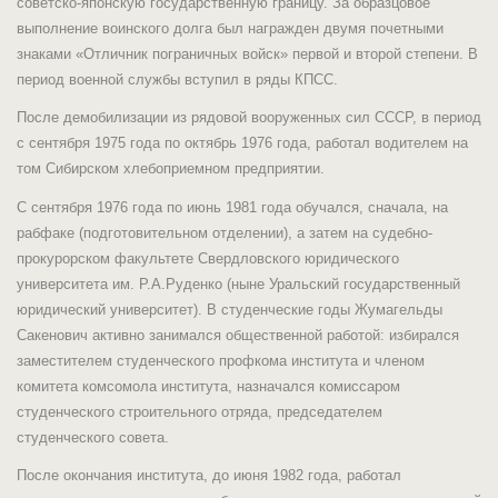
советско-японскую государственную границу. За образцовое
выполнение воинского долга был награжден двумя почетными
знаками «Отличник пограничных войск» первой и второй степени. В
период военной службы вступил в ряды КПСС.
После демобилизации из рядовой вооруженных сил СССР, в период
с сентября 1975 года по октябрь 1976 года, работал водителем на
том Сибирском хлебоприемном предприятии.
С сентября 1976 года по июнь 1981 года обучался, сначала, на
рабфаке (подготовительном отделении), а затем на судебно-
прокурорском факультете Свердловского юридического
университета им. Р.А.Руденко (ныне Уральский государственный
юридический университет). В студенческие годы Жумагельды
Сакенович активно занимался общественной работой: избирался
заместителем студенческого профкома института и членом
комитета комсомола института, назначался комиссаром
студенческого строительного отряда, председателем
студенческого совета.
После окончания института, до июня 1982 года, работал