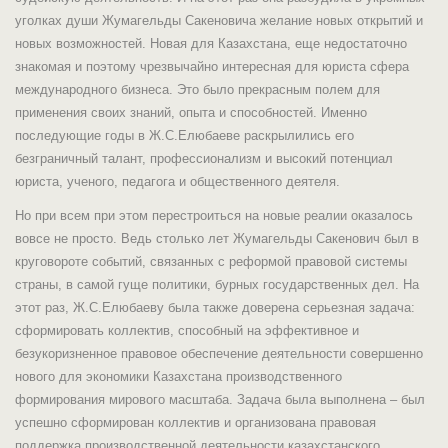
уголках души Жумагельды Сакеновича желание новых открытий и
новых возможностей. Новая для Казахстана, еще недостаточно
знакомая и поэтому чрезвычайно интересная для юриста сфера
международного бизнеса. Это было прекрасным полем для
применения своих знаний, опыта и способностей. Именно
последующие годы в Ж.С.Елюбаеве раскрылились его
безграничный талант, профессионализм и высокий потенциал
юриста, ученого, педагога и общественного деятеля.
Но при всем при этом перестроиться на новые реалии оказалось
вовсе не просто. Ведь столько лет Жумагельды Сакенович был в
круговороте событий, связанных с реформой правовой системы
страны, в самой гуще политики, бурных государственных дел. На
этот раз, Ж.С.Елюбаеву была также доверена серьезная задача:
сформировать коллектив, способный на эффективное и
безукоризненное правовое обеспечение деятельности совершенно
нового для экономики Казахстана производственного
формирования мирового масштаба. Задача была выполнена – был
успешно сформирован коллектив и организована правовая
поддержка производственной деятельности казахстанского