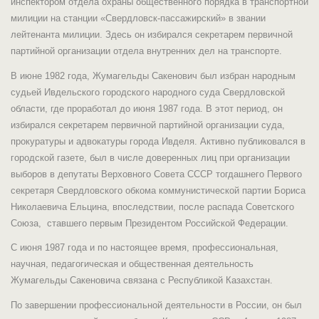
инспектором отдела охраны общественного порядка в транспортной
милиции на станции «Свердловск-пассажирский» в звании
лейтенанта милиции. Здесь он избирался секретарем первичной
партийной организации отдела внутренних дел на транспорте.
В июне 1982 года, Жумагельды Сакенович был избран народным
судьей Ивдельского городского народного суда Свердловской
области, где проработал до июня 1987 года. В этот период, он
избирался секретарем первичной партийной организации суда,
прокуратуры и адвокатуры города Ивделя. Активно публиковался в
городской газете, был в числе доверенных лиц при организации
выборов в депутаты Верховного Совета СССР тогдашнего Первого
секретаря Свердловского обкома коммунистической партии Бориса
Николаевича Ельцина, впоследствии, после распада Советского
Союза, ставшего первым Президентом Российской Федерации.
С июня 1987 года и по настоящее время, профессиональная,
научная, педагогическая и общественная деятельность
Жумагельды Сакеновича связана с Республикой Казахстан.
По завершении профессиональной деятельности в России, он был