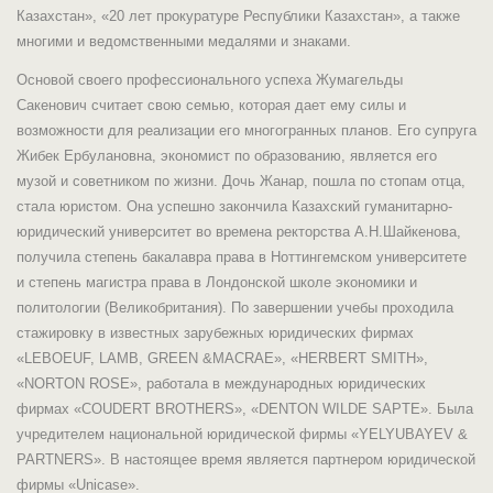
Казахстан», «20 лет прокуратуре Республики Казахстан», а также
многими и ведомственными медалями и знаками.
Основой своего профессионального успеха Жумагельды
Сакенович считает свою семью, которая дает ему силы и
возможности для реализации его многогранных планов. Его супруга
Жибек Ербулановна, экономист по образованию, является его
музой и советником по жизни. Дочь Жанар, пошла по стопам отца,
стала юристом. Она успешно закончила Казахский гуманитарно-
юридический университет во времена ректорства А.Н.Шайкенова,
получила степень бакалавра права в Ноттингемском университете
и степень магистра права в Лондонской школе экономики и
политологии (Великобритания). По завершении учебы проходила
стажировку в известных зарубежных юридических фирмах
«LEBOEUF, LAMB, GREEN &MACRAE», «HERBERT SMITH»,
«NORTON ROSE», работала в международных юридических
фирмах «COUDERT BROTHERS», «DENTON WILDE SAPTE». Была
учредителем национальной юридической фирмы «YELYUBAYEV &
PARTNERS». В настоящее время является партнером юридической
фирмы «Unicase».