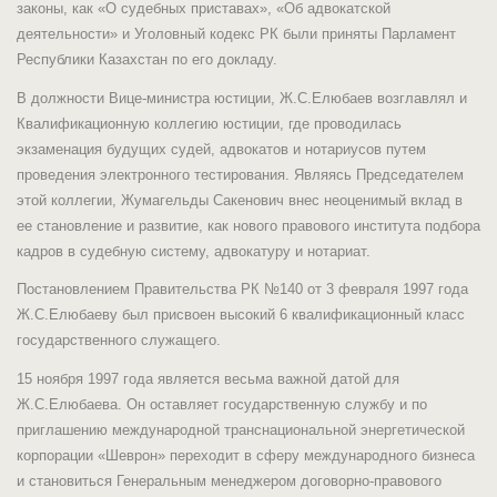
законы, как «О судебных приставах», «Об адвокатской
деятельности» и Уголовный кодекс РК были приняты Парламент
Республики Казахстан по его докладу.
В должности Вице-министра юстиции, Ж.С.Елюбаев возглавлял и
Квалификационную коллегию юстиции, где проводилась
экзаменация будущих судей, адвокатов и нотариусов путем
проведения электронного тестирования. Являясь Председателем
этой коллегии, Жумагельды Сакенович внес неоценимый вклад в
ее становление и развитие, как нового правового института подбора
кадров в судебную систему, адвокатуру и нотариат.
Постановлением Правительства РК №140 от 3 февраля 1997 года
Ж.С.Елюбаеву был присвоен высокий 6 квалификационный класс
государственного служащего.
15 ноября 1997 года является весьма важной датой для
Ж.С.Елюбаева. Он оставляет государственную службу и по
приглашению международной транснациональной энергетической
корпорации «Шеврон» переходит в сферу международного бизнеса
и становиться Генеральным менеджером договорно-правового