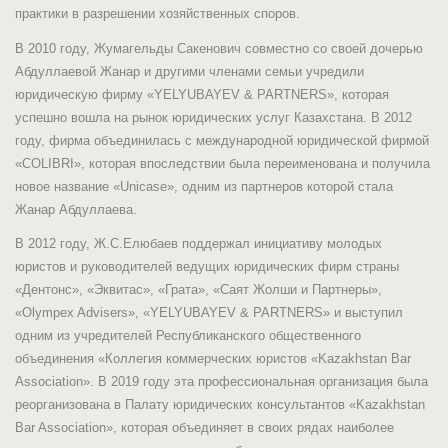
практики в разрешении хозяйственных споров.
В 2010 году, Жумагельды Сакенович совместно со своей дочерью
Абдуллаевой Жанар и другими членами семьи учредили
юридическую фирму «YELYUBAYEV & PARTNERS», которая
успешно вошла на рынок юридических услуг Казахстана. В 2012
году, фирма объединилась с международной юридической фирмой
«COLIBRI», которая впоследствии была переименована и получила
новое название «Unicase», одним из партнеров которой стала
Жанар Абдуллаева.
В 2012 году, Ж.С.Елюбаев поддержал инициативу молодых
юристов и руководителей ведущих юридических фирм страны
«Дентонс», «Эквитас», «Грата», «Саят Жолши и Партнеры»,
«Olympex Advisers», «YELYUBAYEV & PARTNERS» и выступил
одним из учредителей Республиканского общественного
объединения «Коллегия коммерческих юристов «Kazakhstan Bar
Association». В 2019 году эта профессиональная организация была
реорганизована в Палату юридических консультантов «Kazakhstan
Bar Association», которая объединяет в своих рядах наиболее