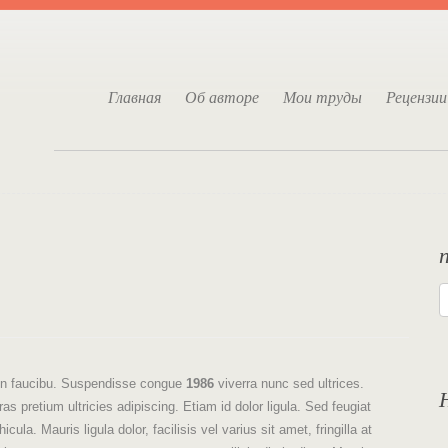
Главная
Об авторе
Мои труды
Рецензии
s in faucibu. Suspendisse congue
1986
viverra nunc sed ultrices.
s pretium ultricies adipiscing. Etiam id dolor ligula. Sed feugiat
ula. Mauris ligula dolor, facilisis vel varius sit amet, fringilla at