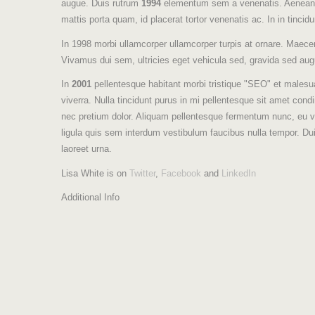
augue. Duis rutrum
1994
elementum sem a venenatis. Aenean ju
mattis porta quam, id placerat tortor venenatis ac. In in tincidu
In 1998 morbi ullamcorper ullamcorper turpis at ornare. Maece
Vivamus dui sem, ultricies eget vehicula sed, gravida sed aug
In
2001
pellentesque habitant morbi tristique "SEO" et malesu
viverra. Nulla tincidunt purus in mi pellentesque sit amet co
nec pretium dolor. Aliquam pellentesque fermentum nunc, eu ves
ligula quis sem interdum vestibulum faucibus nulla tempor. Dui
laoreet urna.
Lisa White is on
Twitter
,
Facebook
and
LinkedIn
Additional Info