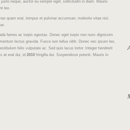
sto neque, auctor eu semper eget, sollicitudin in diam. Mauris
nt leo.
nas quam erat, tempus et pulvinar accumsan, molestie vitae nisi.
ue.
ada fames ac turpis egestas. Donec eget turpis non nunc dignissim
ndimentum lectus gravida. Fusce non tellus nibh. Donec nec ipsum leo,
tibulum felis vulputate ac. Sed quis lacus tortor. Integer hendrerit
s at erat dui, id
2010
fringilla dui. Suspendisse potenti. Mauris in