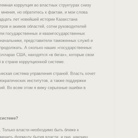
емная коррупция во властных структурах снизу
о мнения, но обратитесь к фактам, и мои слова
адцать лет новейшей истории Казахстана
ров и акимов областей, сотни руководителей
ели государственных и квазигосударственных
оеначальники, представители таможенных служб и
 продолжать. А сколько наших «государственных
лларах США, находятся «в бегах», которые свои
в стране коррупционной системе.
ческая система управления страной. Власть хочет
мократических институтов, а также поддержки
ий. Во всем этом я вижу серьезные ошибки в
 системе?
. Только власти необходимо быть ближе к
зменить формулу бытия власти, и она, наконец,