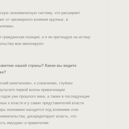
йскую экономическую систему, что расширяет
ет от чрезмерного влияния крупных, в
ализма».
я гражданская позиция, и я не претендую на истину
тельства мне импонируют.
азвитию нашей страны? Какие вы видите
ке?
ский капитализм», к сожалению, глубоко
езультате первой волны приватизации
х годов уже прошлого века, а также в последующие
ных к власти и у самих представителей власти.
оры экономики находятся под влиянием этих
нимательства, дискредитирует власть, что
асть имущим» и правителям.