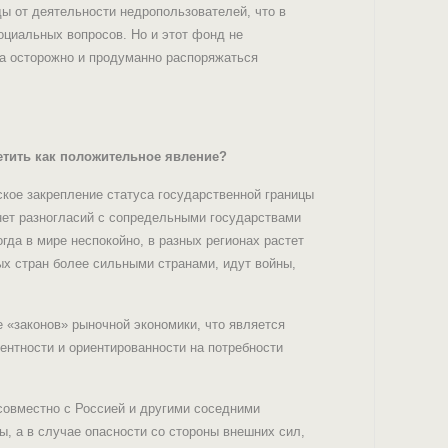
 от деятельности недропользователей, что в
социальных вопросов. Но и этот фонд не
а осторожно и продуманно распоряжаться
етить как положительное явление?
ское закрепление статуса государственной границы
 нет разногласий с сопредельными государствами
огда в мире неспокойно, в разных регионах растет
ых стран более сильными странами, идут войны,
е «законов» рыночной экономики, что является
рентности и ориентированности на потребности
совместно с Россией и другими соседними
ы, а в случае опасности со стороны внешних сил,