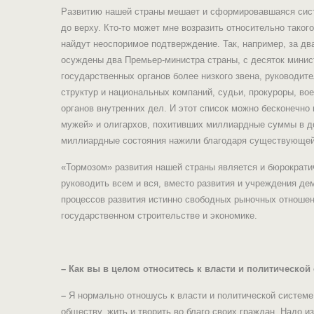
Развитию нашей страны мешает и сформировавшаяся сист
до верху. Кто-то может мне возразить относительно таког
найдут неоспоримое подтверждение. Так, например, за дв
осуждены два Премьер-министра страны, с десяток минист
государственных органов более низкого звена, руководит
структур и национальных компаний, судьи, прокуроры, в
органов внутренних дел. И этот список можно бесконечно
мужей» и олигархов, похитивших миллиардные суммы в до
миллиардные состояния нажили благодаря существующей 
«Тормозом» развития нашей страны является и бюрократи
руководить всем и вся, вместо развития и учреждения де
процессов развития истинно свободных рыночных отношен
государственном строительстве и экономике.
– Как вы в целом относитесь к власти и политической
–
Я нормально отношусь к власти и политической системе
обществу, жить и творить во благо своих граждан. Надо и