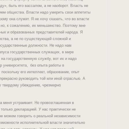
у», быть его вассалом, а не наоборот. Власть не
ием общества. Власти надо умерить свои аппетиты
ому она служит. Я не хочу сказать, что во власти
 но, к сожалению, их меньшинство. Поэтому мне
ных и образованных представителей народа. Я
ества, а не по существующей сложной и
государственные должности. Не надо нам
рпуса государственных служащих, в мире
на государственную службу, вот их и надо
р университета, без опыта работы в
 поскольку его интеллект, образование, опыт
прекрасно руководить той или иной отраслью. А
у твердому убеждению, чрезмерно
на меня устраивает. Но провозглашенная в
 только декларацией. У нас практически не
не можем говорить о реальной независимости
возможности исполнительной власти значительно