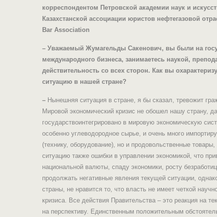
корреспондентом Петровской академии наук и искусств
Казахстанской ассоциации юристов нефтегазовой отра
Bar Association
– Уважаемый Жумагельды Сакенович, вы были на госу
международного бизнеса, занимаетесь наукой, преподае
действительность со всех сторон. Как вы охарактер
ситуацию в нашей стране?
–
Нынешняя ситуация в стране, я бы сказал, тревожит гр
Мировой экономический кризис не обошел нашу страну, да 
государствоинтегрировано в мировую экономическую систе
особенно углеводородное сырье, и очень много импортир
(технику, оборудование), но и продовольственные товары
ситуацию также ошибки в управлении экономикой, что пр
национальной валюты, спаду экономики, росту безработи
продолжать негативные явления текущей ситуации, однако,
страны, не нравится то, что власть не имеет четкой науч
кризиса. Все действия Правительства – это реакция на т
на перспективу. Единственным положительным обстоятельс