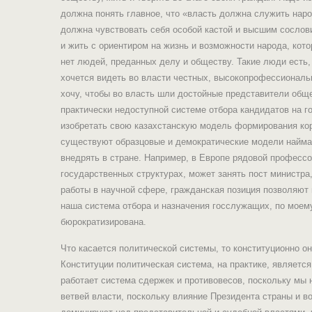
должна понять главное, что «власть должна служить народ
должна чувствовать себя особой кастой и высшим сослов
и жить с ориентиром на жизнь и возможности народа, котор
нет людей, преданных делу и обществу. Такие люди есть,
хочется видеть во власти честных, высокопрофессиональ
хочу, чтобы во власть шли достойные представители общ
практически недоступной системе отбора кандидатов на 
изобретать свою казахстанскую модель формирования ко
существуют образцовые и демократические модели найма 
внедрять в стране. Например, в Европе рядовой профессо
государственных структурах, может занять пост министра,
работы в научной сфере, гражданская позиция позволяют 
наша система отбора и назначения госслужащих, по моем
бюрократизирована.
Что касается политической системы, то конституционно о
Конституции политическая система, на практике, является
работает система сдержек и противовесов, поскольку мы 
ветвей власти, поскольку влияние Президента страны и 