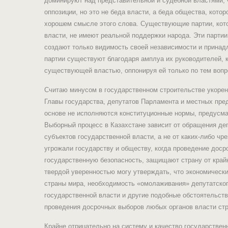
доминируют над представительной и судебной властями, ч
оппозиции, но это не беда власти, а беда общества, кот
хорошем смысле этого слова. Существующие партии, кот
власти, не имеют реальной поддержки народа. Эти парти
создают только видимость своей независимости и принадл
партии существуют благодаря амплуа их руководителей, к
существующей властью, оппонируя ей только по тем вопро
Считаю минусом в государственном строительстве укоре
Главы государства, депутатов Парламента и местных пред
основе не исполняются конституционные нормы, предусма
Выборный процесс в Казахстане зависит от обращения деп
субъектов государственной власти, а не от каких-либо ч
угрожали государству и обществу, когда проведение дос
государственную безопасность, защищают страну от крайн
твердой уверенностью могу утверждать, что экономически
страны мира, необходимость «омолаживания» депутатског
государственной власти и другие подобные обстоятельст
проведения досрочных выборов любых органов власти ст
Крайне отрицательно на систему и качество государствен