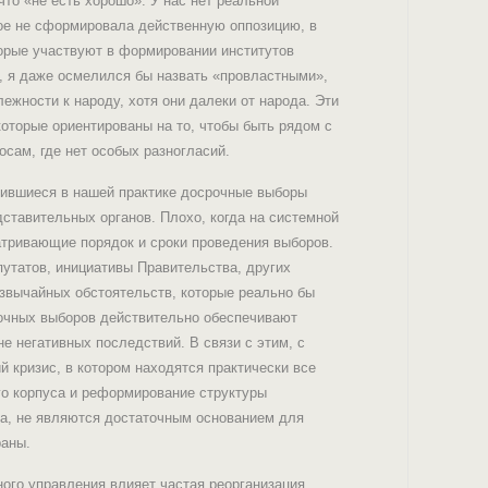
то «не есть хорошо». У нас нет реальной
орое не сформировала действенную оппозицию, в
орые участвуют в формировании институтов
и, я даже осмелился бы назвать «провластными»,
ежности к народу, хотя они далеки от народа. Эти
оторые ориентированы на то, чтобы быть рядом с
сам, где нет особых разногласий.
нившиеся в нашей практике досрочные выборы
ставительных органов. Плохо, когда на системной
тривающие порядок и сроки проведения выборов.
утатов, инициативы Правительства, других
резвычайных обстоятельств, которые реально бы
рочных выборов действительно обеспечивают
е негативных последствий. В связи с этим, с
й кризис, в котором находятся практически все
о корпуса и реформирование структуры
ва, не являются достаточным основанием для
раны.
ного управления влияет частая реорганизация