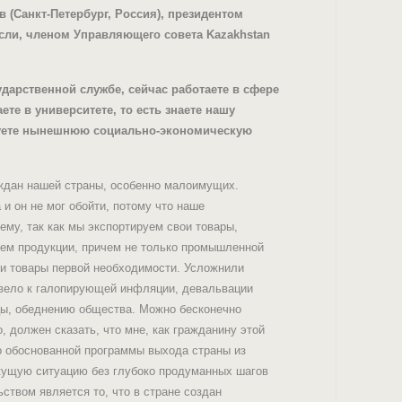
 (Санкт-Петербург, Россия), президентом
сли, членом Управляющего совета Kazakhstan
дарственной службе, сейчас работаете в сфере
те в университете, то есть знаете нашу
изуете нынешнюю социально-экономическую
аждан нашей страны, особенно малоимущих.
и он не мог обойти, потому что наше
му, так как мы экспортируем свои товары,
уем продукции, причем не только промышленной
, и товары первой необходимости. Усложнили
ивело к галопирующей инфляции, девальвации
цы, обеднению общества. Можно бесконечно
 должен сказать, что мне, как гражданину этой
но обоснованной программы выхода страны из
екущую ситуацию без глубоко продуманных шагов
твом является то, что в стране создан