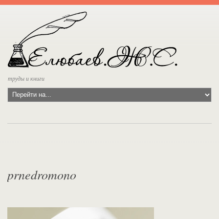
труды и книги
prnedromono