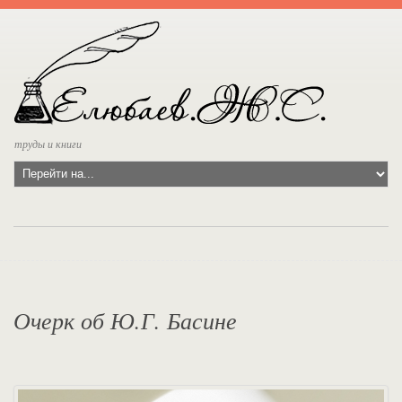
труды и книги
Очерк об Ю.Г. Басине